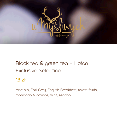
Black tea & green tea - Lipton
Exclusive Selection
13 zł
rose hip, Earl Grey, English Breakfast, forest fruits,
mandarin & orange, mint, sencha