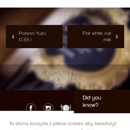
Polanin Yuzu
Flat white oat
0,33 l
milk
Did you
know?
Ta strona korzysta z plików cookies aby świadczyć
© 2026 U Myśliwych