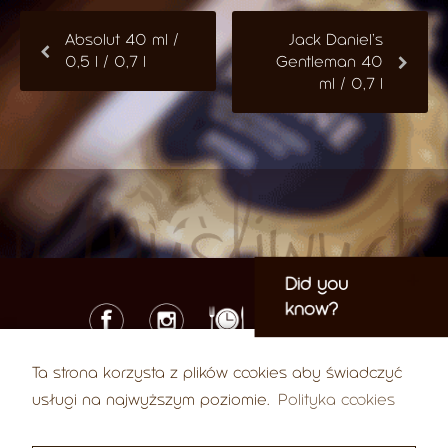
Absolut 40 ml /
Jack Daniel’s
0,5 l / 0,7 l
Gentleman 40
ml / 0,7 l
Did you
know?
Ta strona korzysta z plików cookies aby świadczyć
© 2026 U Myśliwych
usługi na najwyższym poziomie.
Polityka cookies
37 Karola Libelta street, Poznan 61-707
Tel.:
+48 61 852 99 03