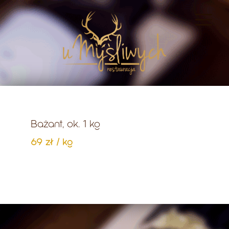
Bażant, ok. 1 kg
69 zł / kg