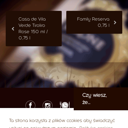
Casa de Vila
Family Reserva
Verde Tiroliro
0,75 l
Rose 150 ml /
0,75 l
Czy wiesz,
że...
Ta strona korzysta z plików cookies aby świadczyć
© 2026 U Myśliwych