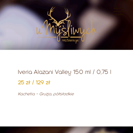
Iveria Alazani Valley 150 ml / 0,75 l
25 zł / 129 zł
Kachetia - Gruzja, półsłodkie