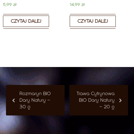
5,99
zł
14,99
zł
CZYTAJ DALEJ
CZYTAJ DALEJ
Rozmaryn BIO
Trawa Cytrynowa
Dary Natury –
BIO Dary Natury
30 g
– 20 g