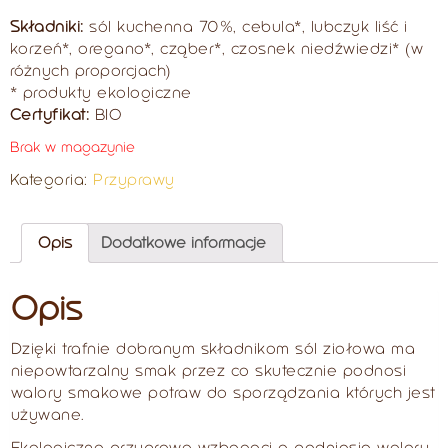
Składniki:
sól kuchenna 70%, cebula*, lubczyk liść i
korzeń*, oregano*, cząber*, czosnek niedźwiedzi* (w
różnych proporcjach)
* produkty ekologiczne
Certyfikat:
BIO
Brak w magazynie
Kategoria:
Przyprawy
Opis
Dodatkowe informacje
Opis
Dzięki trafnie dobranym składnikom sól ziołowa ma
niepowtarzalny smak przez co skutecznie podnosi
walory smakowe potraw do sporządzania których jest
używane.
Ekologiczna przyprawa wzbogaci o podniesie walory