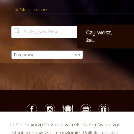
Sklep online
Products
search
Czy wiesz,
że...
Przyprawy
×
Ta strona korzysta z plików cookies aby świadczyć
© 2026 U Myśliwych
usługi na najwyższym poziomie.
Polityka cookies