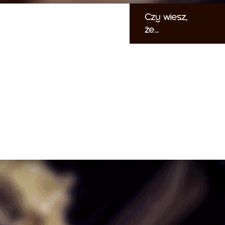
Czy wiesz,
że...