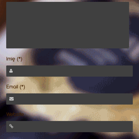
Imię (*)
Email (*)
Website