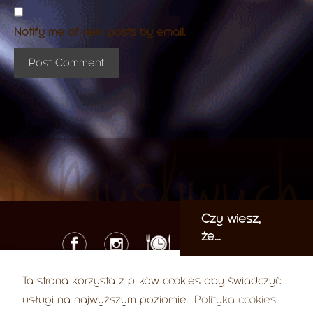
Notify me of new posts by email.
Czy wiesz,
że...
Ta strona korzysta z plików cookies aby świadczyć
© 2026 U Myśliwych
usługi na najwyższym poziomie.
Polityka cookies
ul. Karola Libelta 37, 61-707 Poznań