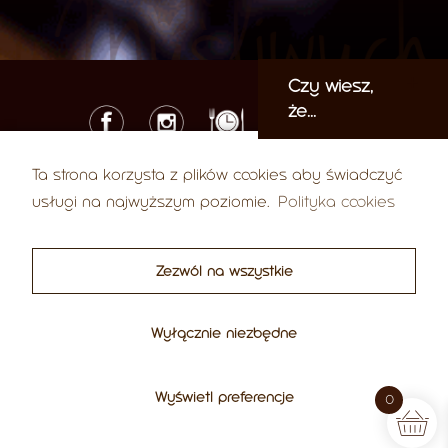
Czy wiesz,
że...
Ta strona korzysta z plików cookies aby świadczyć
© 2026 U Myśliwych
usługi na najwyższym poziomie.
Polityka cookies
ul. Karola Libelta 37, 61-707 Poznań
Tel.:
+48 61 852 99 03
Е-mail:
biuro@umysliwych.com
,
sklep@umysliwych.com
Zezwól na wszystkie
Polityka prywatności
Regulamin
Polityka cookies
Wyłącznie niezbędne
Projekt współfinansowany przez Unię Europejską w ramach Krajowego Planu Odbudowy i
Zwiększania Odporności, NextGenerationEU.
Wyświetl preferencje
0