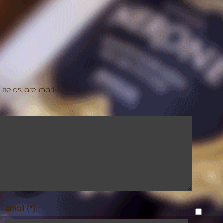
 fields are marked
*
Email (*)