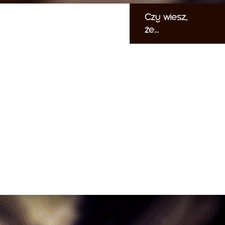
Czy wiesz,
że...