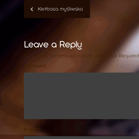
Kiełbasa myśliwska
Leave a Reply
Your email address will not be published.
Required
Comment
Imię (*)