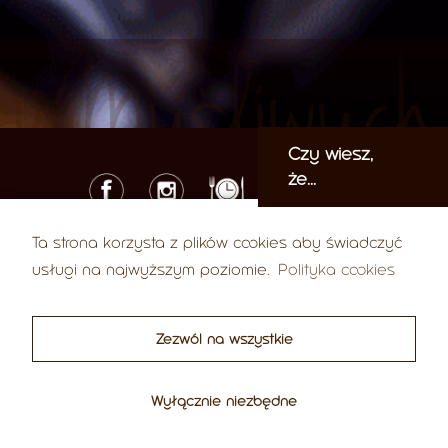
Czy wiesz,
że...
Ta strona korzysta z plików cookies aby świadczyć
© 2026 U Myśliwych
usługi na najwyższym poziomie.
Polityka cookies
ul. Karola Libelta 37, 61-707 Poznań
Tel.:
+48 61 852 99 03
Е-mail:
biuro@umysliwych.com
,
sklep@umysliwych.com
Zezwól na wszystkie
Polityka prywatności
Regulamin
Polityka cookies
Wyłącznie niezbędne
Projekt współfinansowany przez Unię Europejską w ramach Krajowego Planu Odbudowy i
Zwiększania Odporności, NextGenerationEU.