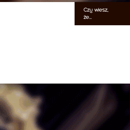
Czy wiesz,
że...